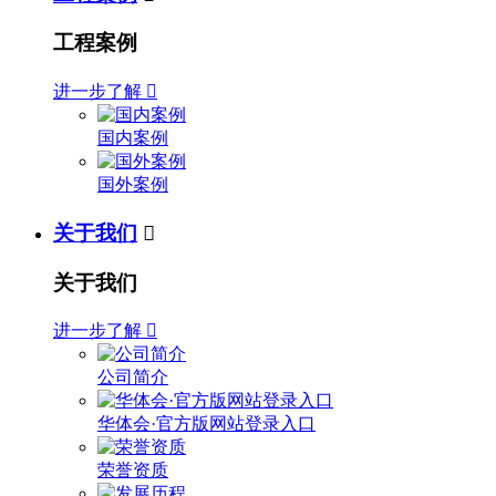
工程案例
进一步了解

国内案例
国外案例
关于我们

关于我们
进一步了解

公司简介
华体会·官方版网站登录入口
荣誉资质