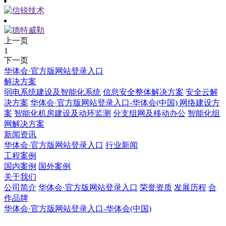
上一页
1
下一页
华体会·官方版网站登录入口
解决方案
弱电系统建设及智能化系统
信息安全整体解决方案
安全云解
决方案
华体会·官方版网站登录入口-华体会(中国) 网络建设方
案
智能化机房建设及动环监测
分支组网及移动办公
智能化组
网解决方案
新闻资讯
华体会·官方版网站登录入口
行业新闻
工程案例
国内案例
国外案例
关于我们
公司简介
华体会·官方版网站登录入口
荣誉资质
发展历程
合
作品牌
华体会·官方版网站登录入口-华体会(中国)