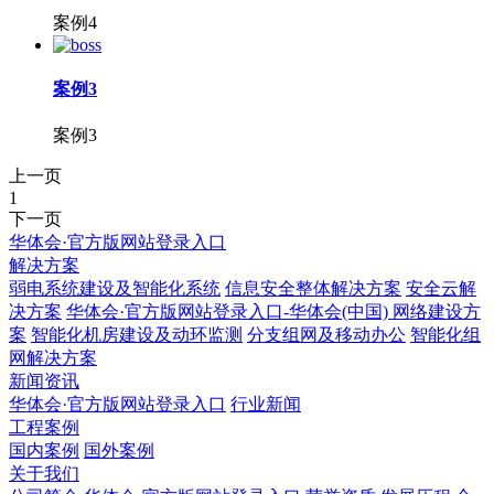
案例4
案例3
案例3
上一页
1
下一页
华体会·官方版网站登录入口
解决方案
弱电系统建设及智能化系统
信息安全整体解决方案
安全云解
决方案
华体会·官方版网站登录入口-华体会(中国) 网络建设方
案
智能化机房建设及动环监测
分支组网及移动办公
智能化组
网解决方案
新闻资讯
华体会·官方版网站登录入口
行业新闻
工程案例
国内案例
国外案例
关于我们