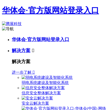
华体会·官方版网站登录入口
华体会·官方版网站登录入口
解决方案

解决方案
进一步了解

弱电系统建设及智能化系统
信息安全整体解决方案
安全云解决方案