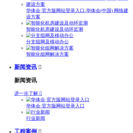
华体会·官方版网站登录入口-华体会(中国) 网络建
设方案
智能化机房建设及动环监测
分支组网及移动办公
智能化组网解决方案
新闻资讯

新闻资讯
进一步了解

华体会·官方版网站登录入口
行业新闻
工程案例
