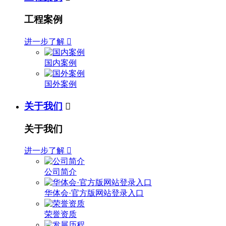
工程案例
进一步了解

国内案例
国外案例
关于我们

关于我们
进一步了解

公司简介
华体会·官方版网站登录入口
荣誉资质