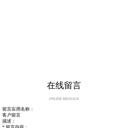
在线留言
ONLINE MESSAGE
留言应用名称：
客户留言
描述：
*
留言内容：