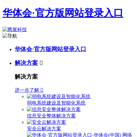
华体会·官方版网站登录入口
华体会·官方版网站登录入口
解决方案

解决方案
进一步了解

弱电系统建设及智能化系统
信息安全整体解决方案
安全云解决方案