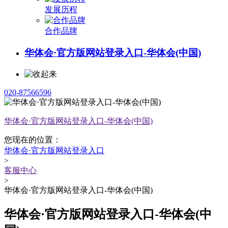
发展历程
合作品牌
华体会·官方版网站登录入口-华体会(中国)
020-87566596
华体会·官方版网站登录入口-华体会(中国)
您现在的位置：
华体会·官方版网站登录入口
>
客服中心
>
华体会·官方版网站登录入口-华体会(中国)
华体会·官方版网站登录入口-华体会(中